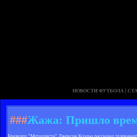
|
НОВОСТИ ФУТБОЛА
СТ
###
Жажа: Пришло время
Бразилец "Металлиста" Джексон Коэльо рассказал телеканал