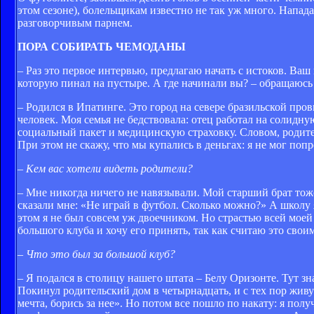
этом сезоне), болельщикам известно не так уж много. Напад
разговорчивым парнем.
ПОРА СОБИРАТЬ ЧЕМОДАНЫ
– Раз это первое интервью, предлагаю начать с истоков. Ва
которую пинал на пустыре. А где начинали вы? – обращаюсь 
– Родился в Ипатинге. Это город на севере бразильской пр
человек. Моя семья не бедствовала: отец работал на солидн
социальный пакет и медицинскую страховку. Словом, родите
При этом не скажу, что мы купались в деньгах: я не мог попр
– Кем вас хотели видеть родители?
– Мне никогда ничего не навязывали. Мой старший брат тоже
сказали мне: «Не играй в футбол. Сколько можно?» А школу
этом я не был совсем уж двоечником. Но страстью всей моей 
большого клуба и хочу его принять, так как считаю это сво
– Что это был за большой клуб?
– Я подался в столицу нашего штата – Белу Оризонте. Тут 
Покинул родительский дом в четырнадцать, и с тех пор жив
мечта, борись за нее». Но потом все пошло по накату: я по