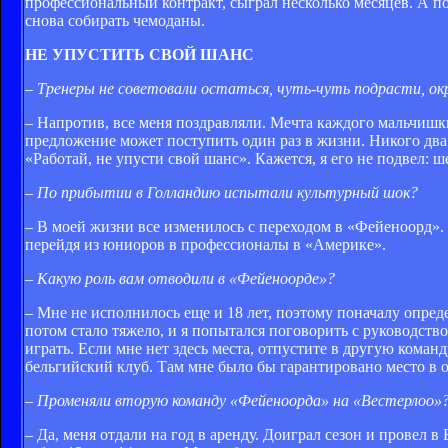
профессиональный контракт, сыграл несколько месяцев. А по
снова собирать чемоданы.
НЕ УПУСТИТЬ СВОЙ ШАНС
– Тренеры не советовали остаться, чуть-чуть подрасти, о
– Напротив, все меня поздравляли. Мечта каждого мальчишки
предложение может поступить один раз в жизни. Никого два р
«Работай, не упусти свой шанс». Кажется, я его не подвел: ш
– По прибытии в Голландию испытали культурный шок?
– В моей жизни все изменилось с переходом в «Фейеноорд». Э
перейдя из юниоров в профессионалы в «Америке».
– Какую роль вам отводили в «Фейеноорде»?
– Мне не исполнилось еще и 18 лет, поэтому поначалу опред
потом стало тяжело, и я попытался поговорить с руководство
играть. Если мне нет здесь места, отпустите в другую коман
бельгийский клуб. Там мне было бы гарантировано место в о
– Променяли вторую команду «Фейеноорда» на «Вестерлоо»
– Да, меня отдали на год в аренду. Доиграл сезон и прове