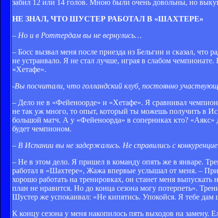
забил 12 или 14 голов. Мною были очень довольны, но выку
НЕ ЗНАЛ, ЧТО ШУСТЕР РАБОТАЛ В «ШАХТЕРЕ»
– Но и в Роттердам вы не вернулись…
– Босс вызвал меня после приезда из Бельгии и сказал, что р
не устраивало. Я не стал лучше, играя в слабом чемпионате.
«Хетафе».
-Вы посчитали, что голландский клуб, постоянно участвующи
– Дело не в «Фейеноорде» и «Хетафе». Я сравнивал чемпион
не так уж много, то опыт, который ты можешь получить в И
большой матч. А у «Фейеноорда» в соперниках кто? «Аякс» 
будет чемпионом.
– В Испании вы не задержались. Не справились с конкуренци
– Не в этом дело. Я пришел в команду опять же в январе. Т
работал в «Шахтере», Жажа впервые услышал от меня. – Прим. 
хорошо работать на тренировках, он станет меня выпускать 
план не нравится. Но до конца сезона могу потерпеть». Трен
Шустер же успокаивал: «Не кипятись. Упокойся. Я тебе дам 
К концу сезона у меня накопилось пять выходов на замену. Е