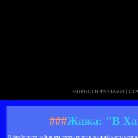
|
НОВОСТИ ФУТБОЛА
СТ
###
Жажа: "В Ха
О футболисте, забившем десять голов в осенней части чемп