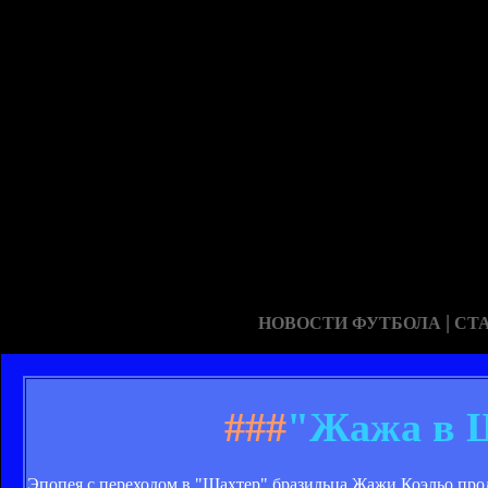
|
НОВОСТИ ФУТБОЛА
СТ
###
"Жажа в Ш
Эпопея с переходом в "Шахтер" бразильца Жажи Коэльо про