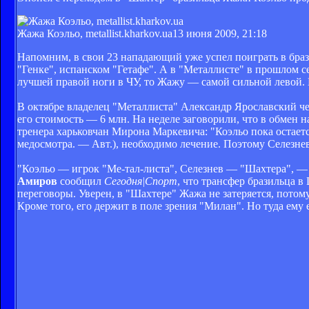
Жажа Коэльо, metallist.kharkov.ua
13 июня 2009, 21:18
Напомним, в свои 23 нападающий уже успел поиграть в бра
"Генке", испанском "Гетафе". А в "Металлисте" в прошлом 
лучшей правой ноги в ЧУ, то Жажу — самой сильной левой. П
В октябре владелец "Металлиста" Александр Ярославский чере
его стоимость — 6 млн. На неделе заговорили, что в обмен
тренера харьковчан Мирона Маркевича: "Коэльо пока остаетс
медосмотра. — Авт.), необходимо лечение. Поэтому Селезнев
"Коэльо — игрок "Ме­-тал­-листа", Селезнев — "Шахтера", 
Амиров
сообщил
Сегодня|Спорт
, что трансфер бразильца в
переговоры. Уверен, в "Шахтере" Жажа не затеряется, потом
Кроме того, его держит в поле зрения "Милан". Но туда ему 