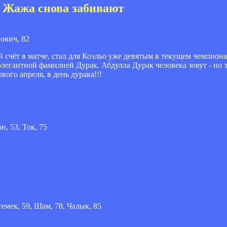
и Жажа снова забивают
йович, 82
счёт в матче, стал для Коэльо уже девятым в текущем чемпиона
легантной фамилией Дурак. Абдулла Дурак человека зовут - но зн
вого апреля, в день дурака!!!
н, 53, Ток, 75
темек, 59, Шам, 78, Чалык, 85