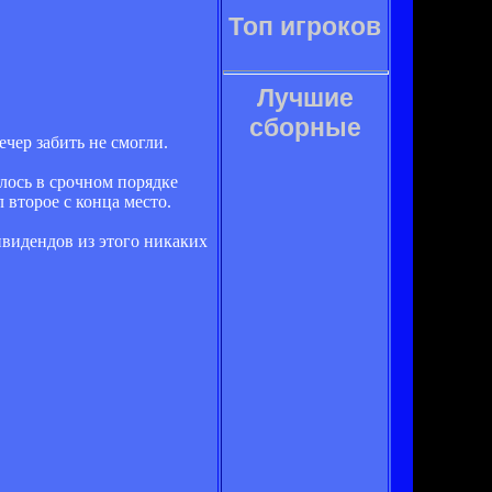
Топ игроков
Лучшие
сборные
чер забить не смогли.
алось в срочном порядке
второе с конца место.
видендов из этого никаких