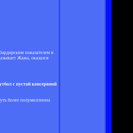
мбардирским показателем в
называет Жажа, оказался
утбол с пустой консервной
чуть более полумиллиона