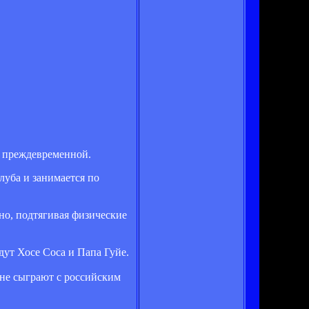
ь преждевременной.
луба и занимается по
но, подтягивая физические
ут Хосе Соса и Папа Гуйе.
ане сыграют с российским