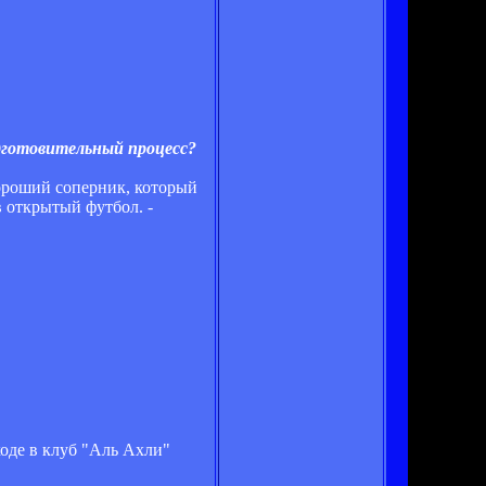
одготовительный процесс?
хороший соперник, который
в открытый футбол. -
оде в клуб "Аль Ахли"