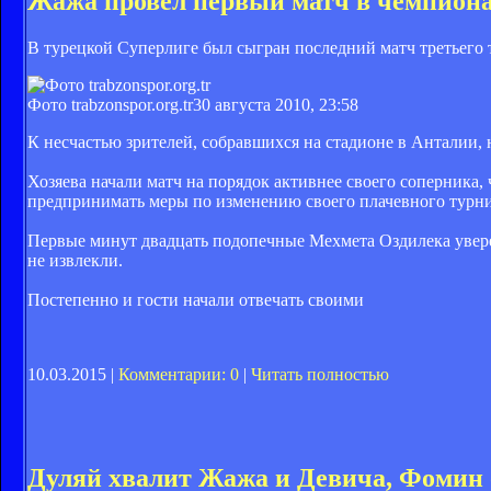
Жажа провел первый матч в чемпион
В турецкой Суперлиге был сыгран последний матч третьего 
Фото trabzonspor.org.tr
30 августа 2010, 23:58
К несчастью зрителей, собравшихся на стадионе в Анталии, 
Хозяева начали матч на порядок активнее своего соперника, 
предпринимать меры по изменению своего плачевного турнир
Первые минут двадцать подопечные Мехмета Оздилека увере
не извлекли.
Постепенно и гости начали отвечать своими
10.03.2015 |
Комментарии: 0
|
Читать полностью
Дуляй хвалит Жажа и Девича, Фомин