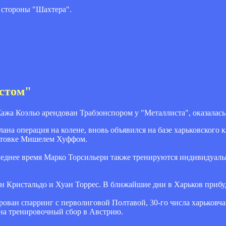
о стороны "Шахтера".
стом"
жа Коэльо арендован Трабзонспором у "Металлиста", оказалас
ана операция на колене, вновь объявился на базе харьковского к
готовке Мишелем Хуффом.
еднее время Марко Торсильери также тренируются индивидуаль
н Кристальдо и Хуан Торрес. В ближайшие дни в Харьков прибуд
рован спарринг с перволиговой Полтавой, 30-го числа харьковч
 на тренировочный сбор в Австрию.