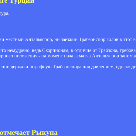
ате Турции
тура.
ни местный Антальяспор, ни заезжий Трабзонспор голов в этот ве
что немудрено, ведь Скорпионам, в отличие от Трабзона, требов
ного положения - на момент начала матча Антальяспор занимал 
нно держали штрафную Трабзонспора под давлением, однако ди
 отмечает Рыкуна