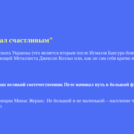
тал счастливым"
ионата Украины (что является вторым после Исмаэля Бангура бо
ающий Металлиста Джексон Коэльо или, как он сам себя кратко 
 Ваш великий соотечественник Пеле начинал путь в большой ф
овинции Минас Жераис. Не большой и не маленький – население 
ю