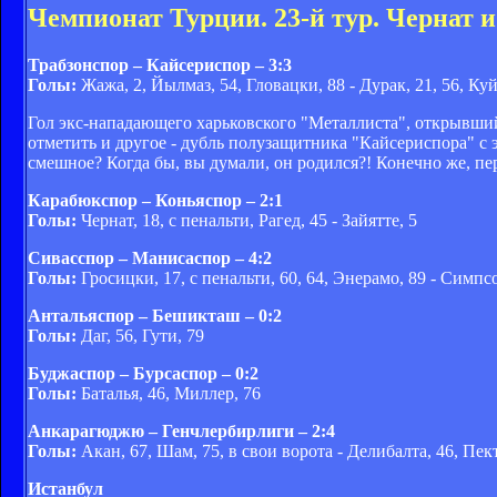
Чемпионат Турции. 23-й тур. Чернат 
Трабзонспор – Кайсериспор – 3:3
Голы:
Жажа, 2, Йылмаз, 54, Гловацки, 88 - Дурак, 21, 56, Ку
Гол экс-нападающего харьковского "Металлиста", открывший 
отметить и другое - дубль полузащитника "Кайсериспора" с э
смешное? Когда бы, вы думали, он родился?! Конечно же, пер
Карабюкспор – Коньяспор – 2:1
Голы:
Чернат, 18, с пенальти, Рагед, 45 - Зайятте, 5
Сивасспор – Манисаспор – 4:2
Голы:
Гросицки, 17, с пенальти, 60, 64, Энерамо, 89 - Симпсо
Антальяспор – Бешикташ – 0:2
Голы:
Даг, 56, Гути, 79
Буджаспор – Бурсаспор – 0:2
Голы:
Баталья, 46, Миллер, 76
Анкарагюджю – Генчлербирлиги – 2:4
Голы:
Акан, 67, Шам, 75, в свои ворота - Делибалта, 46, Пек
Истанбул